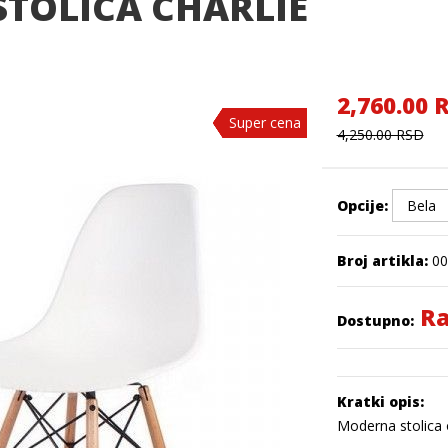
STOLICA CHARLIE
2,760.00 
Super cena
Super cena
Super cena
Super cena
Super cena
Super cena
4,250.00 RSD
Opcije:
Broj artikla:
00
Ra
Dostupno:
Kratki opis:
Moderna stolica o