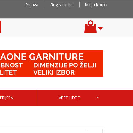
Prijava
Registracija
Moja korpa
ERIJERA
VESTI I IDEJE