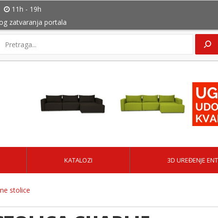
11h - 19h
bog zatvaranja portala
KATALOZI
3D UREĐENJE ENT
e stolice