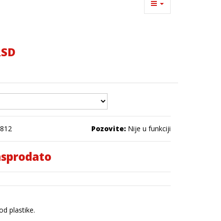
RSD
812
Pozovite:
Nije u funkciji
sprodato
d plastike.