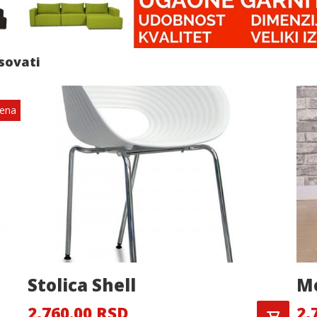
esovati
Cena
Stolica Shell
Mo
2,760.00 RSD
2,