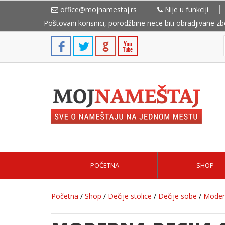
office@mojnamestaj.rs
Nije u funkciji
Poštovani korisnici, porodžbine nece biti obradjivane z
POČETNA
SHOP
Početna
/
Shop
/
Dečije stolice
/
Dečije sobe
/
Modern