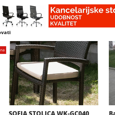
ovati
ena
SOFIA STOLICA WK-GC040
B