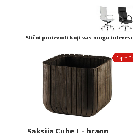
Slični proizvodi koji vas mogu interes
Super C
Saksija Cube L - braon