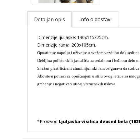
Detaljan opis
Info o dostavi
Dimenzije ljuljaske: 130x115x75cm.
Dimenzije rama: 200x105cm.
Opustite se napolju i uživajte u svežem vazduhu dok sedite u 
Debljina polisterskih jastučića na sedalnom i leđnom delu om
Snažan plastificirani aluminijumski ram osigurava da stolica 
Ako ste u potrazi za opuštanjem u stilu ovog leta, a za mnoga
grebanje i negativan uticaj vremenskih uslova
*Proizvod
Ljuljaska visilica dvosed bela (162