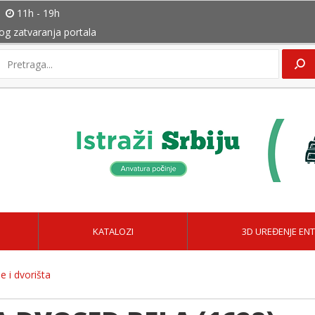
11h - 19h
bog zatvaranja portala
KATALOZI
3D UREĐENJE ENT
e i dvorišta