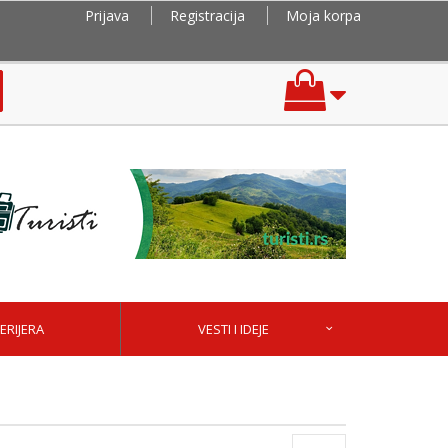
Prijava
Registracija
Moja korpa
ERIJERA
VESTI I IDEJE