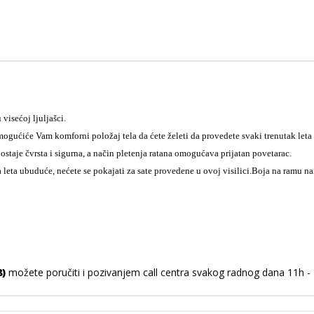
visećoj ljuljašci.
ogućiće Vam komforni položaj tela da ćete želeti da provedete svaki trenutak leta 
ostaje čvrsta i sigurna, a način pletenja ratana omogućava prijatan povetarac.
 leta ubuduće, nećete se pokajati za sate provedene u ovoj visilici.
Boja na ramu nan
8)
možete poručiti i pozivanjem call centra svakog radnog dana 11h - 