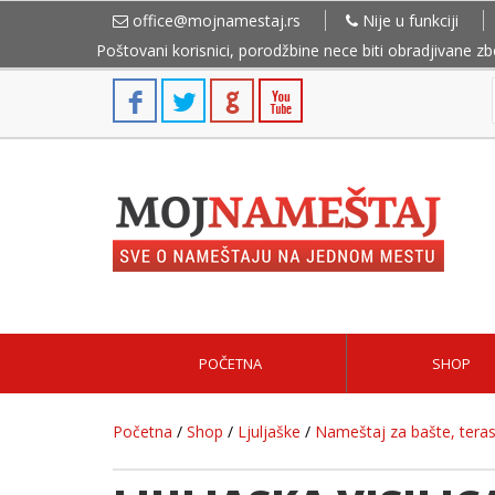
office@mojnamestaj.rs
Nije u funkciji
Poštovani korisnici, porodžbine nece biti obradjivane z
POČETNA
SHOP
Početna
/
Shop
/
Ljuljaške
/
Nameštaj za bašte, teras