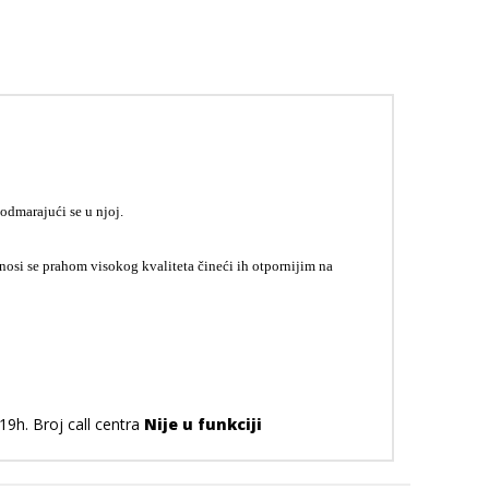
odmarajući se u njoj.
osi se prahom visokog kvaliteta čineći ih otpornijim na
19h. Broj call centra
Nije u funkciji