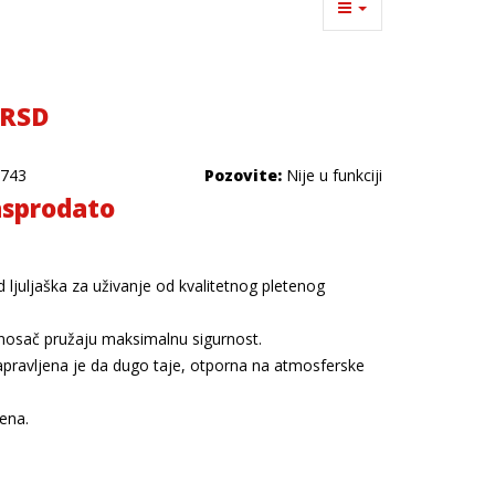
 RSD
743
Pozovite:
Nije u funkciji
sprodato
 ljuljaška za uživanje od kvalitetnog pletenog
i nosač pružaju maksimalnu sigurnost.
napravljena je da dugo taje, otporna na atmosferske
ena.