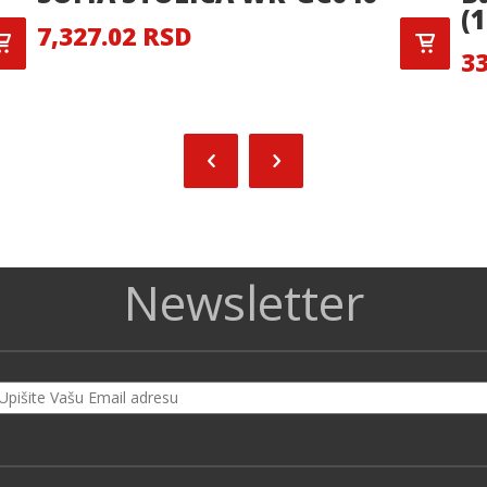
(
7,327.02 RSD
33
Newsletter