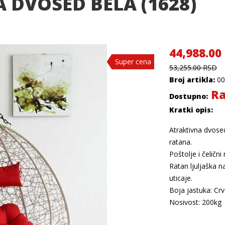
A DVOSED BELA (1628)
44,988.00
Super cena
Super cena
Super cena
Super cena
Super cena
53,255.00 RSD
Broj artikla:
00
Ra
Dostupno:
Kratki opis:
Atraktivna dvosed
ratana.
Poštolje i čeličn
Ratan ljuljaška 
uticaje.
Boja jastuka: Crv
Nosivost: 200kg