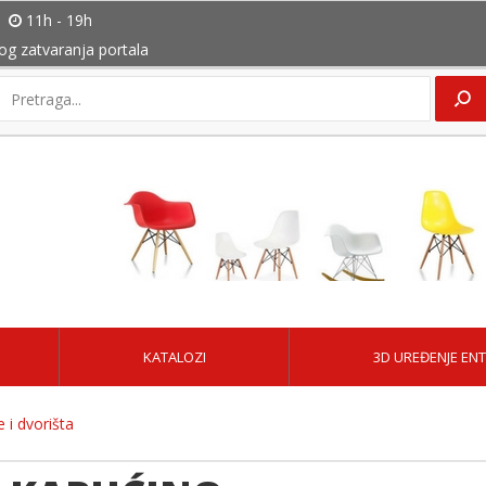
11h - 19h
bog zatvaranja portala
KATALOZI
3D UREĐENJE ENT
 i dvorišta