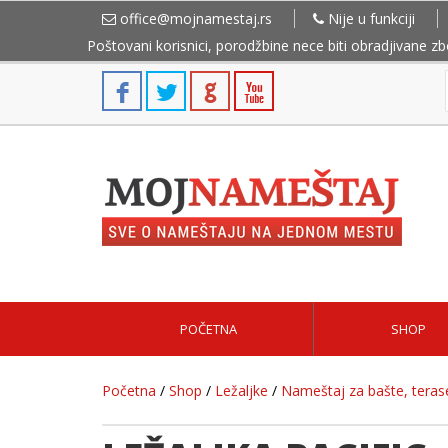
office@mojnamestaj.rs
Nije u funkciji
Poštovani korisnici, porodžbine nece biti obradjivane z
POČETNA
SHOP
Početna
/
Shop
/
Ležaljke
/
Nameštaj za bašte, terase