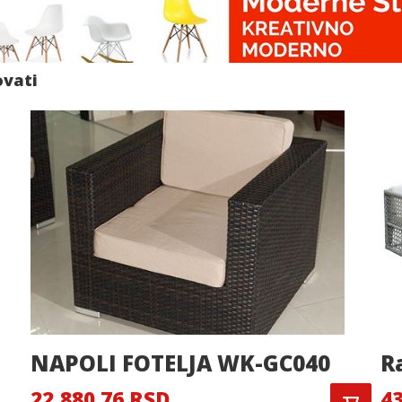
ovati
NAPOLI FOTELJA WK-GC040
R
22,880.76 RSD
43