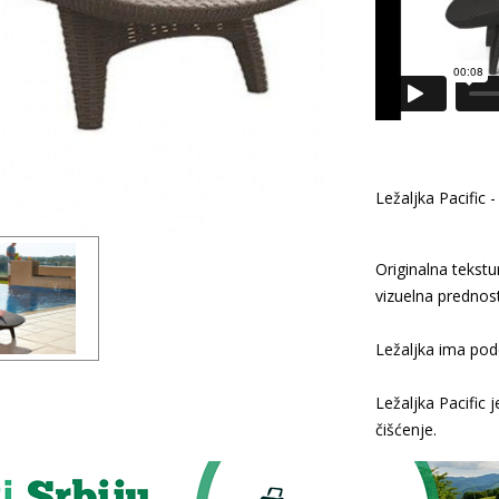
Ležaljka Pacific 
Originalna tekstu
vizuelna prednos
Ležaljka ima pod
Ležaljka Pacific 
čišćenje.