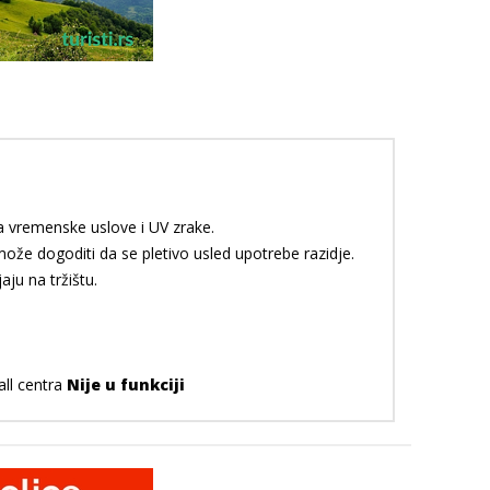
na vremenske uslove i UV zrake.
može dogoditi da se pletivo usled upotrebe razidje.
aju na tržištu.
all centra
Nije u funkciji