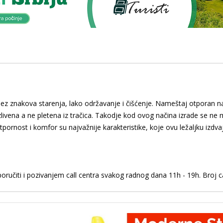
 bez znakova starenja, lako održavanje i čišćenje. Nameštaj otporan 
zlivena a ne pletena iz tračica. Takodje kod ovog načina izrade se ne 
ootpornost i komfor su najvažnije karakteristike, koje ovu ležaljku izdvaj
ručiti i pozivanjem call centra svakog radnog dana 11h - 19h. Broj c