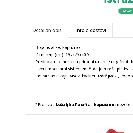
Detaljan opis
Info o dostavi
Boja ležaljke: Kapućino
Dimenzije(cm): 197x75x40.5
Prednost u odnosu na prirodni ratan je dug život,
Liveni modularni sistem znači da je mreža pletiva i
Inovativan dizajn, visoki kvalitet, izdržljivost, vod
*Proizvod
Ležaljka Pacific - kapućino
možete po