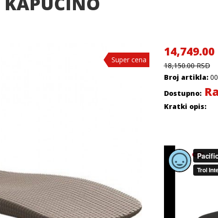
 - KAPUĆINO
14,749.00
Super cena
Super cena
Super cena
18,150.00 RSD
Broj artikla:
00
Ra
Dostupno:
Kratki opis: