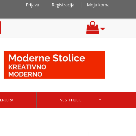
Prijava
Registracija
Moja korpa
ERIJERA
VESTI I IDEJE