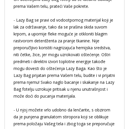
prema Vašem telu, prateći Vaše pokrete.
- Lazy Bag se pravi od vodootpornog materijal koji je
lak za održavanje, tako da se prašina skida suvom
krpom, a upornije fleke moguće je otkloniti blagim
rastvorom deterdženta za pranje tkanine. Nije
preporučljivo koristiti nagrizajuća hemijska sredstva,
niti četke, žice, jer mogu uzrokovati oštećenje. Oštri
predmeti i direktni izvori toplotne energije takođe
mogu dovesti do oštećenja Lazy Baga. Kao što je
Lazy Bag prijatan prema Vašem telu, budite i vi prijatni
prema njemu! Svako naglo bacanje i skakanje na Lazy
Bag fotelju uzrokuje pritisak u njenu unutrašnjost i
može doći do pucanja materijala.
- U njoj možete vrlo udobno da lenčarite, s obzirom
da je punjena granulatom stiropora koji se oblikuje
prema položaju Vašeg tela i zbog toga se preporučuje