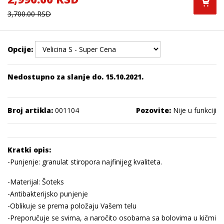
3,700.00 RSD
Opcije:
Nedostupno za slanje do. 15.10.2021.
Broj artikla:
001104
Pozovite:
Nije u funkciji
Kratki opis:
-Punjenje: granulat stiropora najfinijeg kvaliteta.
-Materijal: Šoteks
-Antibakterijsko punjenje
-Oblikuje se prema položaju Vašem telu
-Preporučuje se svima, a naročito osobama sa bolovima u kičmi