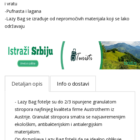
i vratu
-Pufnasta i lagana
-Lazy Bag se izrađuje od nepromočivih materijala koji se lako
održavaju
Detaljan opis
Info o dostavi
- Lazy Bag fotelje su do 2/3 ispunjene granulatom
stiropora najfinijeg kvaliteta firme Austrotherm iz
Austrije. Granulat stiropora smatra se najsavremenijim
ekološkim, antibakterijskim i antialergijskim
materijalom.
On dozvoljava Lazy Bag fotelji da se idealno oblikuje