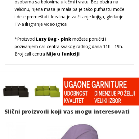
osobama sa bolovima u kičmi i vratu. Bez obzira na
veličinu, njena masa je mala pa je tako pufnastu može
i dete premeštati. Idealna je za čitanje knjiga, gledanje
TV-a ili igranje video igrica.
*Proizvod
Lazy Bag - pink
možete poručiti i
pozivanjem call centra svakog radnog dana 11h - 19h.
Broj call centra
Nije u funkciji
Slični proizvodi koji vas mogu interesovati