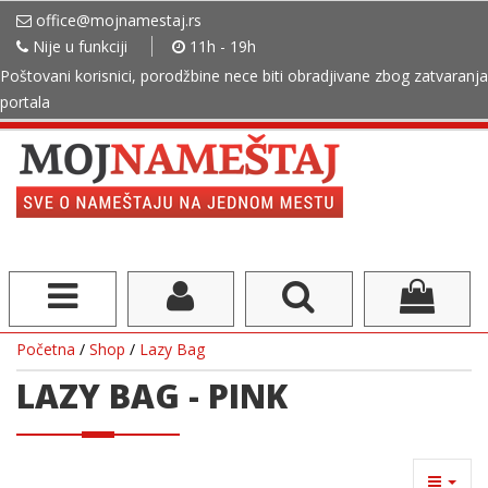
office@mojnamestaj.rs
Nije u funkciji
11h - 19h
Poštovani korisnici, porodžbine nece biti obradjivane zbog zatvaranja
portala
Početna
/
Shop
/
Lazy Bag
LAZY BAG - PINK