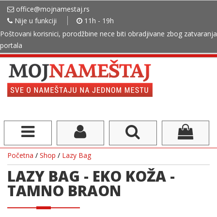
office@mojnamestaj.rs
Nije u funkciji
11h - 19h
Poštovani korisnici, porodžbine nece biti obradjivane zbog zatvaranja
portala
Početna
/
Shop
/
Lazy Bag
LAZY BAG - EKO KOŽA -
TAMNO BRAON