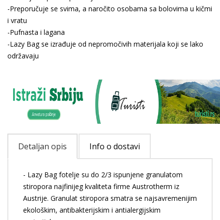
-Preporučuje se svima, a naročito osobama sa bolovima u kičmi
i vratu
-Pufnasta i lagana
-Lazy Bag se izrađuje od nepromočivih materijala koji se lako
održavaju
Detaljan opis
Info o dostavi
- Lazy Bag fotelje su do 2/3 ispunjene granulatom
stiropora najfinijeg kvaliteta firme Austrotherm iz
Austrije. Granulat stiropora smatra se najsavremenijim
ekološkim, antibakterijskim i antialergijskim