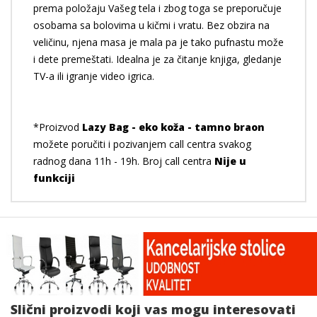
prema položaju Vašeg tela i zbog toga se preporučuje
osobama sa bolovima u kičmi i vratu. Bez obzira na
veličinu, njena masa je mala pa je tako pufnastu može
i dete premeštati. Idealna je za čitanje knjiga, gledanje
TV-a ili igranje video igrica.
*Proizvod
Lazy Bag - eko koža - tamno braon
možete poručiti i pozivanjem call centra svakog
radnog dana 11h - 19h. Broj call centra
Nije u
funkciji
Slični proizvodi koji vas mogu interesovati