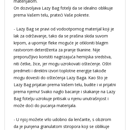
materijalom.
On dozvoljava Lazy Bag fotelji da se idealno oblikuje
prema Vašem telu, prateći Vaše pokrete.
- Lazy Bag se pravi od vodootpornog materijal koji je
lak za održavanje, tako da se prašina skida suvom
krpom, a upornije fleke moguće je otkloniti blagim
rastvorom deterdženta za pranje tkanine. Nije
preporučljivo koristiti nagrizajuća hemijska sredstva,
niti četke, žice, jer mogu uzrokovati oštećenje. Oštri
predmeti i direktni izvori toplotne energije takođe
mogu dovesti do oštećenja Lazy Baga. Kao što je
Lazy Bag prijatan prema Vašem telu, budite i vi prijatni
prema njemu! Svako naglo bacanje i skakanje na Lazy
Bag fotelju uzrokuje pritisak u njenu unutrašnjost i
može doći do pucanja materijala.
- U njoj možete vrlo udobno da lenčarite, s obzirom
da je punjena granulatom stiropora koji se oblikuje