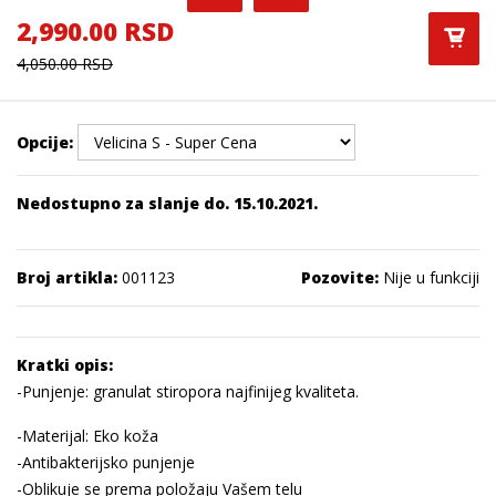
2,990.00 RSD
4,050.00 RSD
Opcije:
Nedostupno za slanje do. 15.10.2021.
Broj artikla:
001123
Pozovite:
Nije u funkciji
Kratki opis:
-Punjenje: granulat stiropora najfinijeg kvaliteta.
-Materijal: Eko koža
-Antibakterijsko punjenje
-Oblikuje se prema položaju Vašem telu