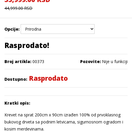
44,999.00 RSD
Opcije:
Rasprodato!
Broj artikla:
00373
Pozovite:
Nije u funkciji
Rasprodato
Dostupno:
Kratki opis:
Krevet na sprat 200cm x 90cm izrađen 100% od prvoklasnog
bukovog drveta sa podnim letvicama, sigurnosnom ogradom i
kosim merdevinama.