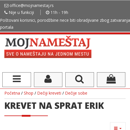
office@mojnamestaj.rs
Nije u funkciji
11h - 19h
Poštovani korisnici, porodžbine nece biti obradjivane zbog zatvaranja
portala
Početna
/
Shop
/
Dečiji kreveti
/
Dečije sobe
KREVET NA SPRAT ERIK