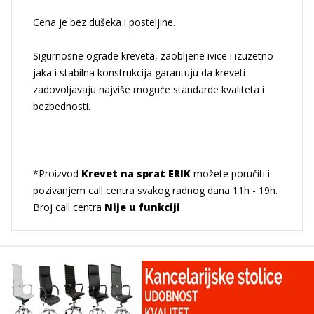
Cena je bez dušeka i posteljine.
Sigurnosne ograde kreveta, zaobljene ivice i izuzetno
jaka i stabilna konstrukcija garantuju da kreveti
zadovoljavaju najviše moguće standarde kvaliteta i
bezbednosti.
*Proizvod
Krevet na sprat ERIK
možete poručiti i
pozivanjem call centra svakog radnog dana 11h - 19h.
Broj call centra
Nije u funkciji