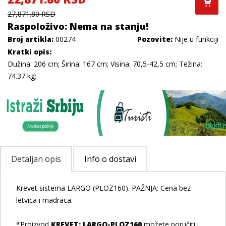
27,871.80 RSD
Raspoloživo: Nema na stanju!
Broj artikla:
00274
Pozovite:
Nije u funkciji
Kratki opis:
Dužina: 206 cm; Širina: 167 cm; Visina: 70,5-42,5 cm; Težina:
74.37 kg;
Detaljan opis
Info o dostavi
Krevet sistema LARGO (PLOZ160). PAŽNJA: Cena bez
letvica i madraca.
*Proizvod
KREVET: LARGO-PLOZ160
možete poručiti i