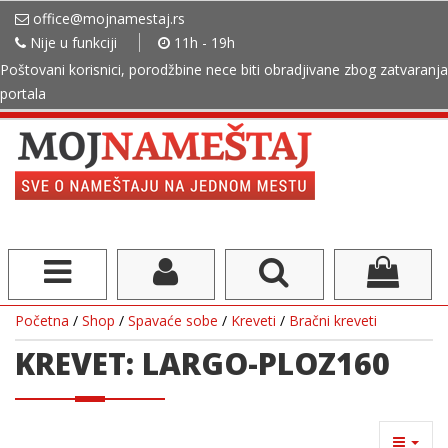
office@mojnamestaj.rs
Nije u funkciji
11h - 19h
Poštovani korisnici, porodžbine nece biti obradjivane zbog zatvaranja
portala
Početna
/
Shop
/
Spavaće sobe
/
Kreveti
/
Bračni kreveti
KREVET: LARGO-PLOZ160