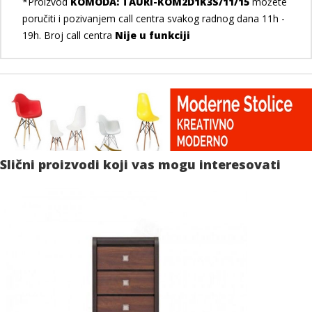
*Proizvod
KOMODA: TAURI-KOM2D1K3S/11/15
možete
poručiti i pozivanjem call centra svakog radnog dana 11h -
19h. Broj call centra
Nije u funkciji
Slični proizvodi koji vas mogu interesovati