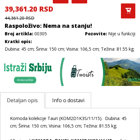
39,361.20 RSD
44,361.20 RSD
Raspoloživo: Nema na stanju!
Broj artikla:
00305
Pozovite:
Nije u funkciji
Kratki opis:
Dubina: 45 cm; Širina: 150 cm; Visina: 106,5 cm; Težina: 81.55 kg;
Detaljan opis
Info o dostavi
Komoda kolekcije Tauri (KOM2D1K3S/11/15). Dubina: 45
cm; Širina: 150 cm; Visina: 106,5 cm; Težina: 81.55 kg;