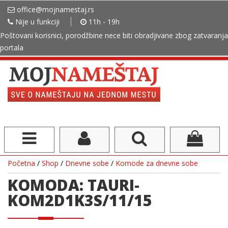
office@mojnamestaj.rs
Nije u funkciji
11h - 19h
Poštovani korisnici, porodžbine nece biti obradjivane zbog zatvaranja
portala
Početna
/
Shop
/
Dnevne sobe
/
Komode za dnevne sobe
KOMODA: TAURI-
KOM2D1K3S/11/15