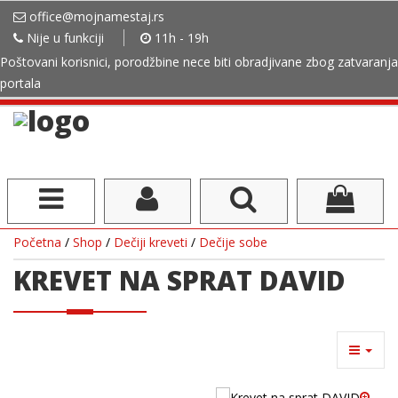
office@mojnamestaj.rs
Nije u funkciji
11h - 19h
Poštovani korisnici, porodžbine nece biti obradjivane zbog zatvaranja
portala
Početna
/
Shop
/
Dečiji kreveti
/
Dečije sobe
KREVET NA SPRAT DAVID