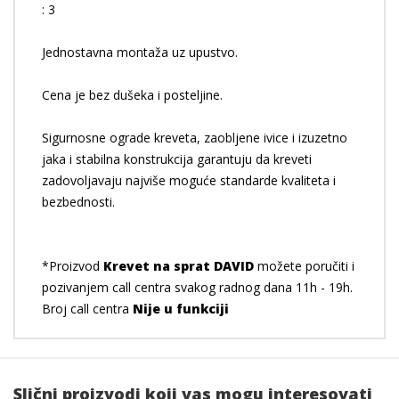
: 3
Jednostavna montaža uz upustvo.
Cena je bez dušeka i posteljine.
Sigurnosne ograde kreveta, zaobljene ivice i izuzetno
jaka i stabilna konstrukcija garantuju da kreveti
zadovoljavaju najviše moguće standarde kvaliteta i
bezbednosti.
*Proizvod
Krevet na sprat DAVID
možete poručiti i
pozivanjem call centra svakog radnog dana 11h - 19h.
Broj call centra
Nije u funkciji
Slični proizvodi koji vas mogu interesovati