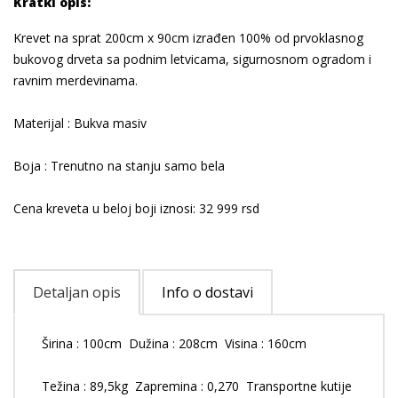
Kratki opis:
Krevet na sprat 200cm x 90cm izrađen 100% od prvoklasnog
bukovog drveta sa podnim letvicama, sigurnosnom ogradom i
ravnim merdevinama.
Materijal : Bukva masiv
Boja : Trenutno na stanju samo bela
Cena kreveta u beloj boji iznosi: 32 999 rsd
Detaljan opis
Info o dostavi
Širina : 100cm Dužina : 208cm Visina : 160cm
Težina : 89,5kg Zapremina : 0,270 Transportne kutije