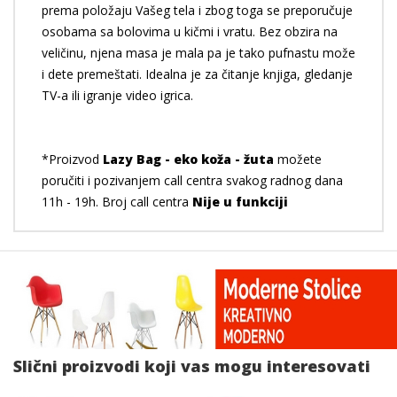
prema položaju Vašeg tela i zbog toga se preporučuje
osobama sa bolovima u kičmi i vratu. Bez obzira na
veličinu, njena masa je mala pa je tako pufnastu može
i dete premeštati. Idealna je za čitanje knjiga, gledanje
TV-a ili igranje video igrica.
*Proizvod
Lazy Bag - eko koža - žuta
možete
poručiti i pozivanjem call centra svakog radnog dana
11h - 19h. Broj call centra
Nije u funkciji
Slični proizvodi koji vas mogu interesovati