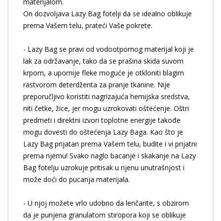
materijalom.
On dozvoljava Lazy Bag fotelji da se idealno oblikuje
prema Vašem telu, prateći Vaše pokrete.
- Lazy Bag se pravi od vodootpornog materijal koji je
lak za održavanje, tako da se prašina skida suvom
krpom, a upornije fleke moguće je otkloniti blagim
rastvorom deterdženta za pranje tkanine. Nije
preporučljivo koristiti nagrizajuća hemijska sredstva,
niti četke, žice, jer mogu uzrokovati oštećenje. Oštri
predmeti i direktni izvori toplotne energije takođe
mogu dovesti do oštećenja Lazy Baga. Kao što je
Lazy Bag prijatan prema Vašem telu, budite i vi prijatni
prema njemu! Svako naglo bacanje i skakanje na Lazy
Bag fotelju uzrokuje pritisak u njenu unutrašnjost i
može doći do pucanja materijala.
- U njoj možete vrlo udobno da lenčarite, s obzirom
da je punjena granulatom stiropora koji se oblikuje