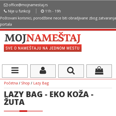
office@mojnamestaj.rs
Nije u funkciji
11h - 19h
Poštovani korisnici, porodžbine nece biti obradjivane zbog zatvaranja
portala
Početna
/
Shop
/
Lazy Bag
LAZY BAG - EKO KOŽA -
ŽUTA