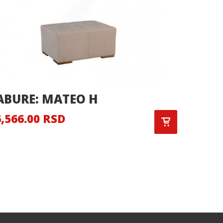
ABURE: MATEO H
TABUR
,566.00 RSD
15,444