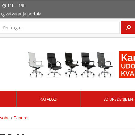
11h - 19h
bog zatvaranja portala
KATALOZI
3D UREĐENJE ENT
 sobe
/
Taburei