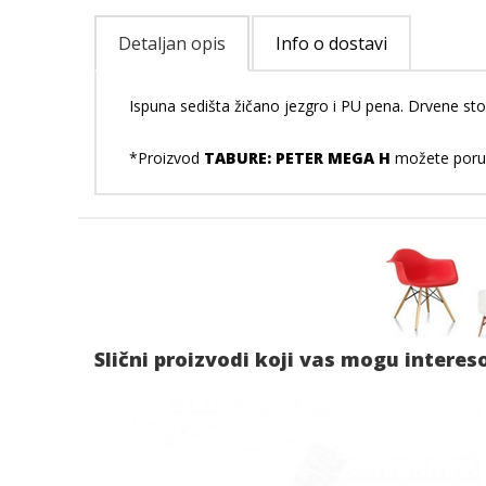
Detaljan opis
Info o dostavi
Ispuna sedišta žičano jezgro i PU pena. Drvene stop
*Proizvod
TABURE: PETER MEGA H
možete poruči
Slični proizvodi koji vas mogu interes