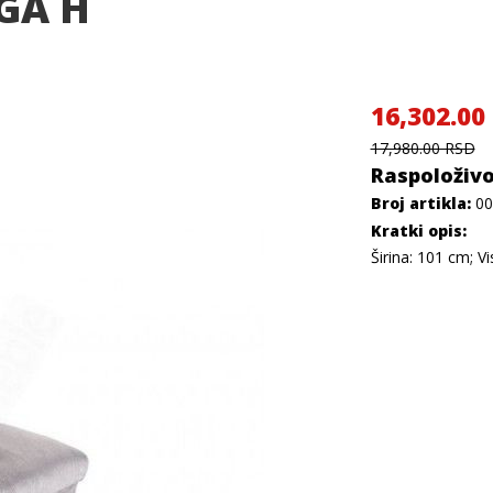
GA H
16,302.00
17,980.00 RSD
Raspoloživo
Broj artikla:
00
Kratki opis:
Širina: 101 cm; V