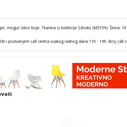
e- moguć izbor boje. Tkanina iz kolekcije Sztruks (M3159). Širina: 10
ti i pozivanjem call centra svakog radnog dana 11h - 19h. Broj call 
ovati