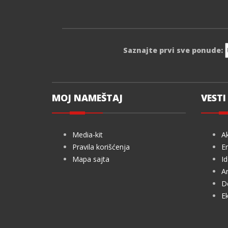
Saznajte prvi sve ponude:
MOJ NAMEŠTAJ
VESTI 
Media-kit
Ak
Pravila korišćenja
En
Mapa sajta
Id
Ar
De
Ek