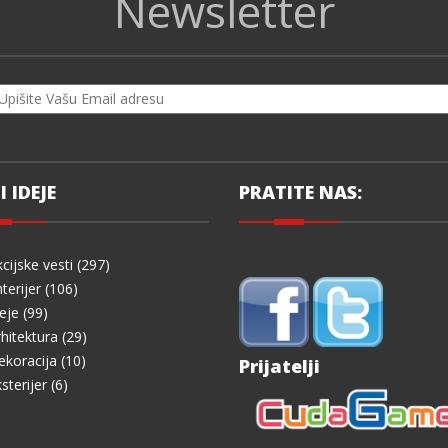
Newsletter
I IDEJE
PRATITE NAS:
cijske vesti (297)
terijer (106)
eje (99)
hitektura (29)
koracija (10)
Prijatelji
sterijer (6)