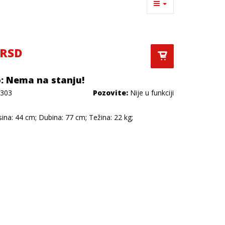
 RSD
: Nema na stanju!
303
Pozovite:
Nije u funkciji
isina: 44 cm; Dubina: 77 cm; Težina: 22 kg;