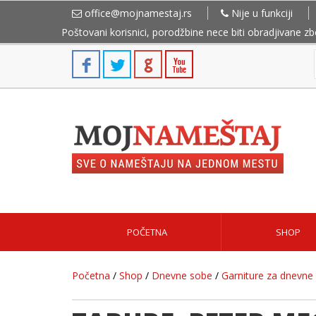
office@mojnamestaj.rs
Nije u funkciji
Poštovani korisnici, porodžbine nece biti obradjivane z
POČETNA
SHOP
Početna
/
Shop
/
Dnevne sobe
/
Garniture za dnevne