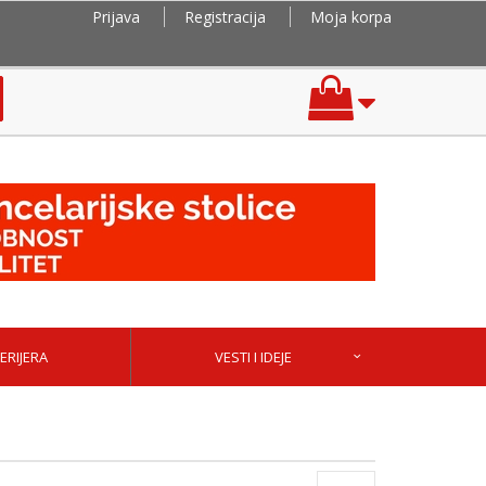
Prijava
Registracija
Moja korpa
ERIJERA
VESTI I IDEJE