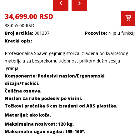
34,699.00 RSD
38,055.00 RSD
Broj artikla:
001337
Pozovite:
Nije u funkciji
Kratki opis:
Profesionalna Spawn gejming stolica izrađena od kvalitetnog
materijala za besprekornu udobnost prilikom dužih sesija
igranja.
Komponente: Podesivi naslon/Ergonomski
dizajn/Točkići.
Čelična osnova.
Naslon za ruke podesiv po visini.
Točkovi prečnika 6 cm izrađeni od ABS plastike.
Materijal: eko koža.
Maksimalna nosivost: 120 kg.
Maksimalni ugao nagiba: 155-160°.