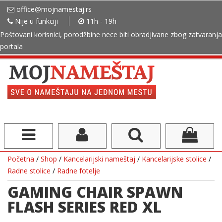
office@mojnamestaj.rs
Nije u funkciji
11h - 19h
Poštovani korisnici, porodžbine nece biti obradjivane zbog zatvaranja
portala
Početna
/
Shop
/
Kancelarijski nameštaj
/
Kancelarijske stolice
/
Radne stolice
/
Radne fotelje
GAMING CHAIR SPAWN
FLASH SERIES RED XL