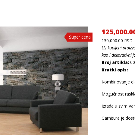
125,000.0
Super cena
Super cena
130,000.00 RSD
Uz kupljeni
proizv
kao i dekorativni j
Broj artikla:
00
Kratki opis:
Kombinovanje el
Mogućnost raskla
Izrada u svim V
Garnitura je dost