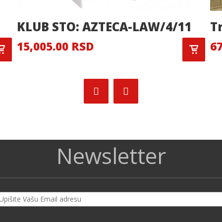
KLUB STO: AZTECA-LAW/4/11
T
15,005.00 RSD
67
Newsletter