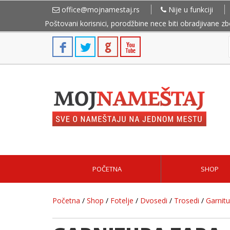
office@mojnamestaj.rs
Nije u funkciji
Poštovani korisnici, porodžbine nece biti obradjivane z
POČETNA
SHOP
Početna
/
Shop
/
Fotelje
/
Dvosedi
/
Trosedi
/
Garnit