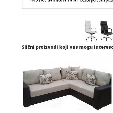
*Proizvod
Garnitura Tara
možete poručiti i pozi
Slični proizvodi koji vas mogu interes