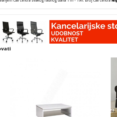
vanjem call centra svakog radnog dana 11h - 19h. Broj call centra
Ni
ovati