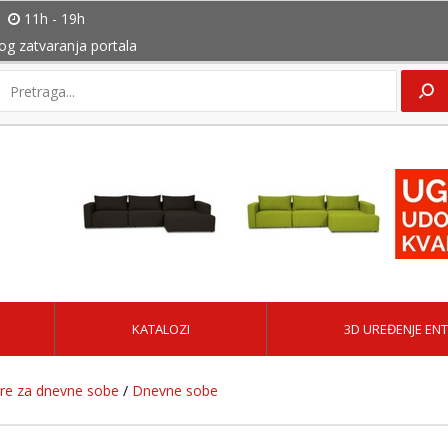
11h - 19h
bog zatvaranja portala
KATALOZI
3D UREĐENJE ENT
ure za dnevne sobe
/
Dnevne sobe