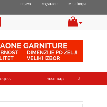
Prijava
Registracija
Moja korpa
ERIJERA
VESTI I IDEJE