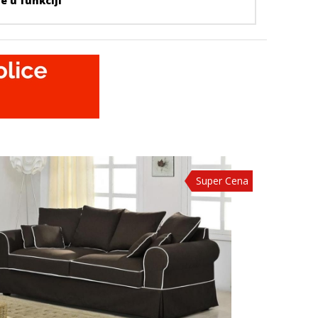
je u funkciji
Super Cena