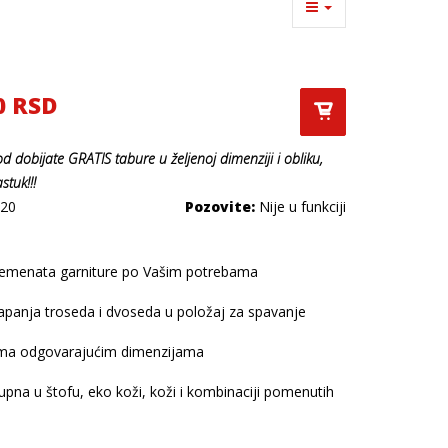
0 RSD
od dobijate
GRATIS
tabure u željenoj dimenziji i obliku,
astuk
!!!
20
Pozovite:
Nije u funkciji
emenata garniture po Vašim potrebama
panja troseda i dvoseda u položaj za spavanje
ama odgovarajućim dimenzijama
upna u štofu, eko koži, koži i kombinaciji pomenutih