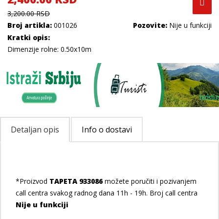
3,200.00 RSD
Broj artikla:
001026
Pozovite:
Nije u funkciji
Kratki opis:
Dimenzije rolne: 0.50x10m
Detaljan opis
Info o dostavi
*Proizvod
TAPETA 933086
možete poručiti i pozivanjem
call centra svakog radnog dana 11h - 19h. Broj call centra
Nije u funkciji