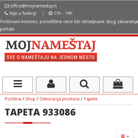
office@mojnamestaj.rs
Nije u funkciji
11h - 19h
Poštovani korisnici, porodžbine nece biti obradjivane zbog zatvaranja
portala
Početna
/
Shop
/
Dekoracija prostora
/
Tapete
TAPETA 933086