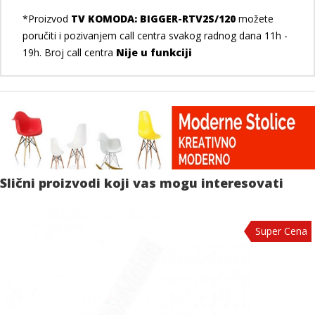
*Proizvod
TV KOMODA: BIGGER-RTV2S/120
možete
poručiti i pozivanjem call centra svakog radnog dana 11h -
19h. Broj call centra
Nije u funkciji
Slični proizvodi koji vas mogu interesovati
Super Cena