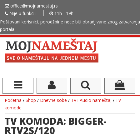
office@mojnamestaj.rs
Nije u funkciji
11h - 19h
Poštovani korisnici, porodžbine nece biti obradjivane zbog zatvaranja
portala
Početna
/
Shop
/
Dnevne sobe
/
TV i Audio nameštaj
/
TV
komode
TV KOMODA: BIGGER-
RTV2S/120