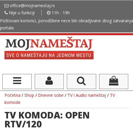
office@mojnamestaj.rs
Nije u funkciji
11h - 19h
Poštovani korisnici, porodžbine nece biti obradjivane zbog zatvaranja
portala
Početna
/
Shop
/
Dnevne sobe
/
TV i Audio nameštaj
/
TV
komode
TV KOMODA: OPEN
RTV/120