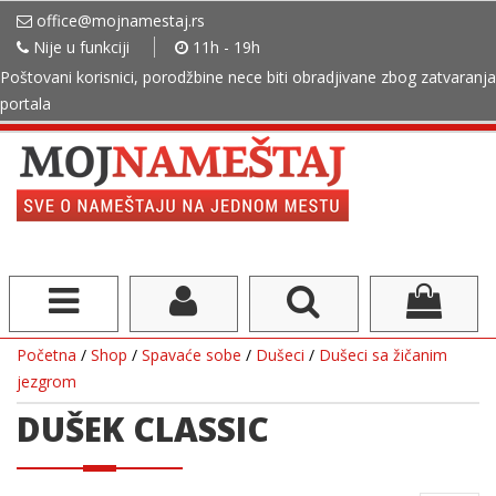
office@mojnamestaj.rs
Nije u funkciji
11h - 19h
Poštovani korisnici, porodžbine nece biti obradjivane zbog zatvaranja
portala
Početna
/
Shop
/
Spavaće sobe
/
Dušeci
/
Dušeci sa žičanim
jezgrom
DUŠEK CLASSIC