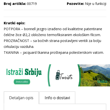
Broj artikla:
00719
Pozovite:
Nije u funkciji
Kratki opis:
POTPORA – bonnell jezgro izrađeno od kvalitetne patentirane
čelične žice Ø2,2 obloženo termofiksiranim ekološkim filcom.
PROZRAČNOST – sa bočnih strana postavljeni ventili za bolju
cirkulaciju vazduha.
TKANINA – jacquard tkanina proštepana poliesterskom vatom.
Detaljan opis
Info o dostavi