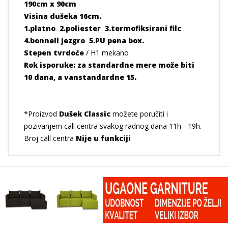
190cm x 90cm
Visina dušeka 16cm.
1.platno 2.poliester 3.termofiksirani filc
4.bonnell jezgro 5.PU pena box.
Stepen tvrdoće
/ H1 mekano
Rok isporuke: za standardne mere može biti
10 dana, a vanstandardne 15.
*Proizvod
Dušek Classic
možete poručiti i
pozivanjem call centra svakog radnog dana 11h - 19h.
Broj call centra
Nije u funkciji