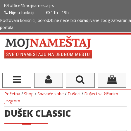
office@mojnamestaj.rs
Nije u funkciji
11h - 19h
Poštovani korisnici, porodžbine nece biti obradjivane zbog zatvaranja
portala
Početna
/
Shop
/
Spavaće sobe
/
Dušeci
/
Dušeci sa žičanim
jezgrom
DUŠEK CLASSIC