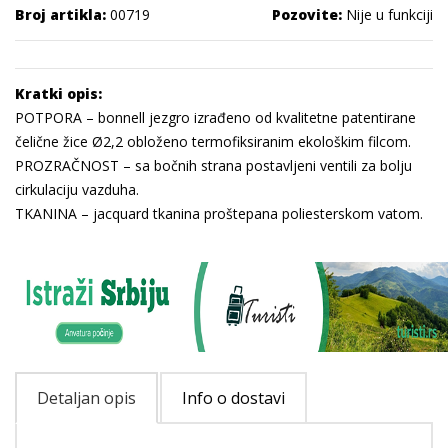
Broj artikla:
00719
Pozovite:
Nije u funkciji
Kratki opis:
POTPORA – bonnell jezgro izrađeno od kvalitetne patentirane
čelične žice Ø2,2 obloženo termofiksiranim ekološkim filcom.
PROZRAČNOST – sa bočnih strana postavljeni ventili za bolju
cirkulaciju vazduha.
TKANINA – jacquard tkanina proštepana poliesterskom vatom.
Detaljan opis
Info o dostavi