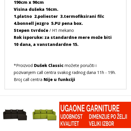
190cm x 90cm
Visina dušeka 16cm.
1.platno 2.poliester 3.termofiksirani filc
4.bonnell jezgro 5.PU pena box.
Stepen tvrdoće
/ H1 mekano
Rok isporuke: za standardne mere može biti
10 dana, a vanstandardne 15.
*Proizvod
Dušek Classic
možete poručiti i
pozivanjem call centra svakog radnog dana 11h - 19h.
Broj call centra
Nije u funkciji