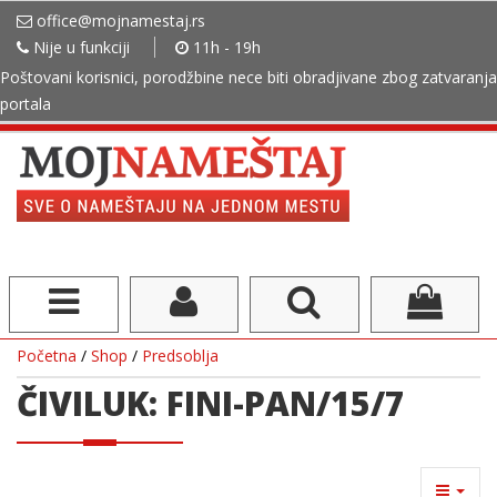
office@mojnamestaj.rs
Nije u funkciji
11h - 19h
Poštovani korisnici, porodžbine nece biti obradjivane zbog zatvaranja
portala
Početna
/
Shop
/
Predsoblja
ČIVILUK: FINI-PAN/15/7