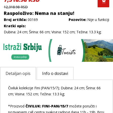
12,318.98 RSD
Raspoloživo: Nema na stanju!
Broj artikla:
00169
Pozovite:
Nije u funkciji
Kratki opis:
Dubina: 24 cm; Širina: 66 cm; Visina: 152 cm; Težina: 13.3 kg;
Detaljan opis
Info o dostavi
Čiviluk kolekcije Fini (PAN/15/7); Dubina: 24 cm; Širina: 66
cm; Visina: 152 cm; Težina: 13.3 kg;
*Proizvod
ČIVILUK: FINI-PAN/15/7
možete poručiti i
pozivanjem call centra svakog radnog dana 11h - 19h. Broj