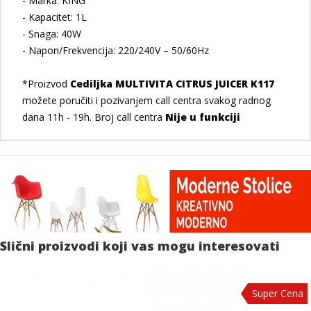
- Marka: KING
- Kapacitet: 1L
- Snaga: 40W
- Napon/Frekvencija: 220/240V – 50/60Hz
*Proizvod
Cediljka MULTIVITA CITRUS JUICER K117
možete poručiti i pozivanjem call centra svakog radnog
dana 11h - 19h. Broj call centra
Nije u funkciji
Slični proizvodi koji vas mogu interesovati
Super Cena