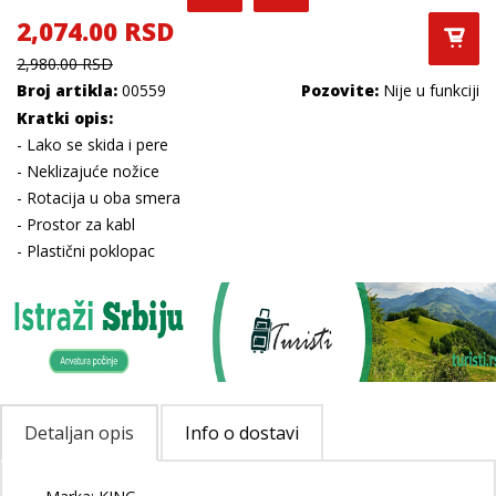
2,074.00 RSD
2,980.00 RSD
Broj artikla:
00559
Pozovite:
Nije u funkciji
Kratki opis:
- Lako se skida i pere
- Neklizajuće nožice
- Rotacija u oba smera
- Prostor za kabl
- Plastični poklopac
Detaljan opis
Info o dostavi