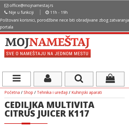
office@mojnamestaj.rs
Nije u funkciji
11h - 19h
Poštovani korisnici, porodžbine nece biti obradjivane zbog zatvaranja
portala
Početna
/
Shop
/
Tehnika i uređaji
/
Kuhinjski aparati
CEDILJKA MULTIVITA
CITRUS JUICER K117