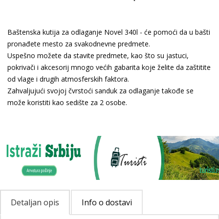
Baštenska kutija za odlaganje Novel 340l - će pomoći da u bašti
pronađete mesto za svakodnevne predmete.
Uspešno možete da stavite predmete, kao što su jastuci,
pokrivači i akcesorij mnogo većih gabarita koje želite da zaštitite
od vlage i drugih atmosferskih faktora.
Zahvaljujući svojoj čvrstoći sanduk za odlaganje takođe se
može koristiti kao sedište za 2 osobe.
Detaljan opis
Info o dostavi