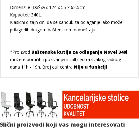
Dimenzije (DxŠxV): 124 x 55 x 62,5cm
Kapacitet: 340L.
Klasični dizajn čini da se sanduk za odlaganje lako može
prilagoditi drugom baštenskom nameštaju.
*Proizvod
Baštenska kutija za odlaganje Novel 340l
možete poručiti i pozivanjem call centra svakog radnog
dana 11h - 19h. Broj call centra
Nije u funkciji
Slični proizvodi koji vas mogu interesovati