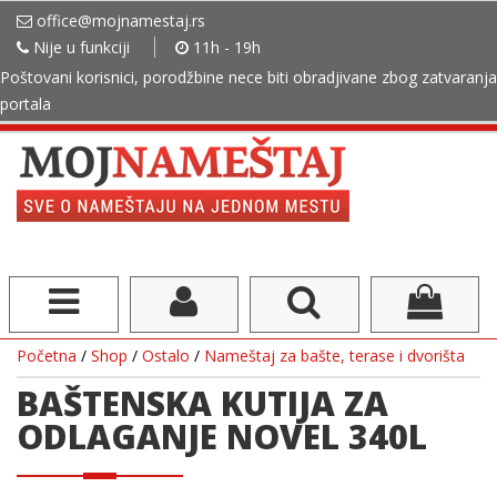
office@mojnamestaj.rs
Nije u funkciji
11h - 19h
Poštovani korisnici, porodžbine nece biti obradjivane zbog zatvaranja
portala
Početna
/
Shop
/
Ostalo
/
Nameštaj za bašte, terase i dvorišta
BAŠTENSKA KUTIJA ZA
ODLAGANJE NOVEL 340L