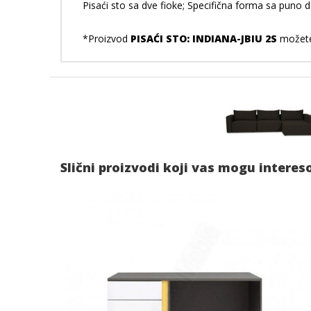
Pisaći sto sa dve fioke; Specifična forma sa puno 
*Proizvod
PISAĆI STO: INDIANA-JBIU 2S
možete 
Slični proizvodi koji vas mogu interes