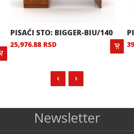
PISAĆI STO: BIGGER-BIU/140
P
25,976.88 RSD
39
Newsletter