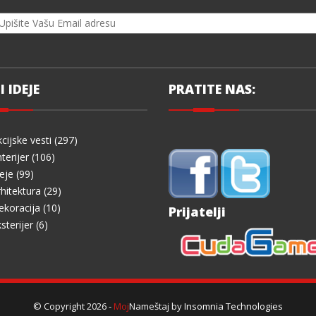
I IDEJE
PRATITE NAS:
cijske vesti (297)
terijer (106)
eje (99)
hitektura (29)
koracija (10)
Prijatelji
sterijer (6)
© Copyright 2026 -
Moj
Nameštaj by
Insomnia Technologies