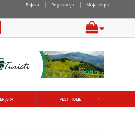
Prijava
Registracija
Moja korpa
ERIJERA
VESTI I IDEJE