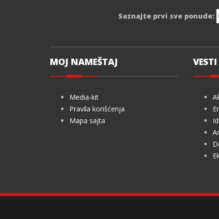
Saznajte prvi sve ponude:
MOJ NAMEŠTAJ
VESTI 
Media-kit
Ak
Pravila korišćenja
En
Mapa sajta
Id
Ar
De
Ek