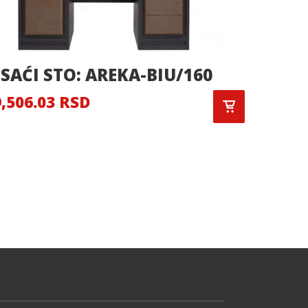
ISAĆI STO: AREKA-BIU/160
PISAĆ
BIU2D
,506.03 RSD
21,210