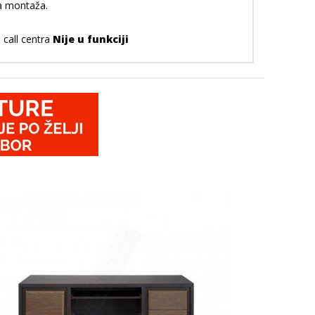
na montaža.
 call centra
Nije u funkciji