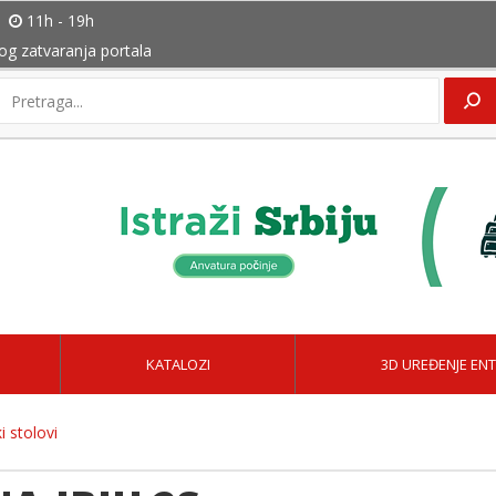
11h - 19h
bog zatvaranja portala
KATALOZI
3D UREĐENJE ENT
i stolovi