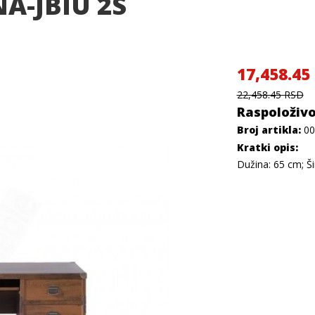
NA-JBIU 2S
17,458.45
22,458.45 RSD
Raspoloživo
Broj artikla:
00
Kratki opis:
Dužina: 65 cm; Ši