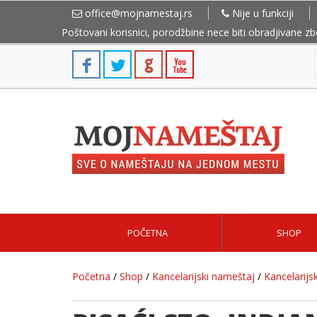
office@mojnamestaj.rs
Nije u funkciji
Poštovani korisnici, porodžbine nece biti obradjivane z
POČETNA
SHOP
Početna
/
Shop
/
Kancelarijski nameštaj
/
Kancelarijsk