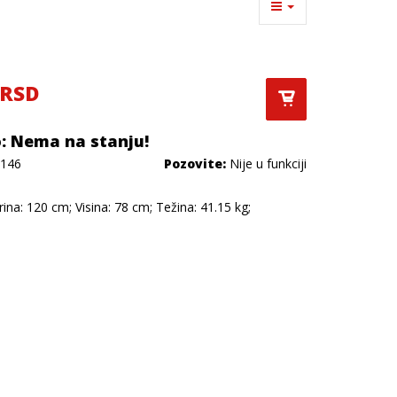
 RSD
: Nema na stanju!
146
Pozovite:
Nije u funkciji
rina: 120 cm; Visina: 78 cm; Težina: 41.15 kg;