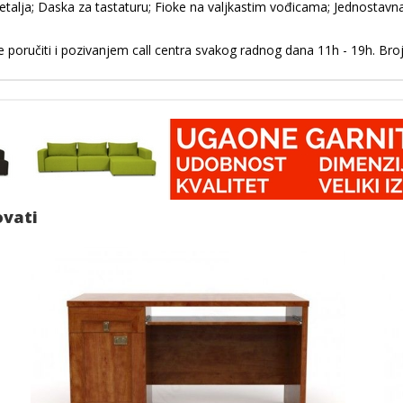
detalja; Daska za tastaturu; Fioke na valjkastim vođicama; Jednostav
poručiti i pozivanjem call centra svakog radnog dana 11h - 19h. Broj
ovati