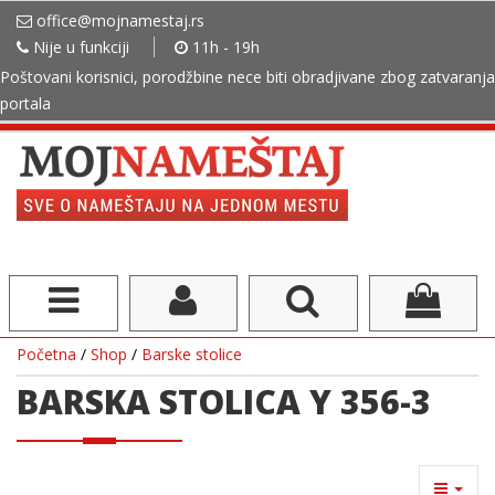
office@mojnamestaj.rs
Nije u funkciji
11h - 19h
Poštovani korisnici, porodžbine nece biti obradjivane zbog zatvaranja
portala
Početna
/
Shop
/
Barske stolice
BARSKA STOLICA Y 356-3