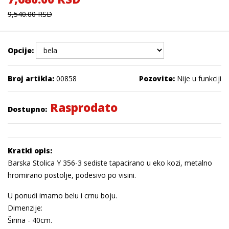
9,540.00 RSD
Opcije:
Broj artikla:
00858
Pozovite:
Nije u funkciji
Rasprodato
Dostupno:
Kratki opis:
Barska Stolica Y 356-3 sediste tapacirano u eko kozi, metalno
hromirano postolje, podesivo po visini.
U ponudi imamo belu i crnu boju.
Dimenzije:
Širina - 40cm.