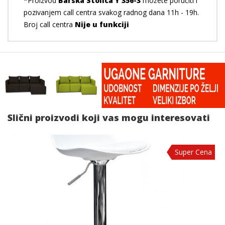
*Proizvod
Barska Stolica Y 356-3
možete poručiti i
pozivanjem call centra svakog radnog dana 11h - 19h.
Broj call centra
Nije u funkciji
Slični proizvodi koji vas mogu interesovati
Super Cena