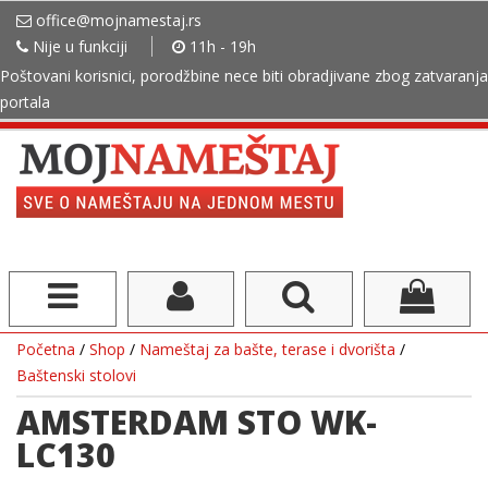
office@mojnamestaj.rs
Nije u funkciji
11h - 19h
Poštovani korisnici, porodžbine nece biti obradjivane zbog zatvaranja
portala
Početna
/
Shop
/
Nameštaj za bašte, terase i dvorišta
/
Baštenski stolovi
AMSTERDAM STO WK-
LC130