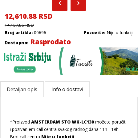
12,610.88 RSD
14,157.85 RSD
Broj artikla:
00696
Pozovite:
Nije u funkciji
Rasprodato
Dostupno:
Detaljan opis
Info o dostavi
*Proizvod
AMSTERDAM STO WK-LC130
možete poručiti
i pozivanjem call centra svakog radnog dana 11h - 19h.
Broj call centra
Nije u funkciji