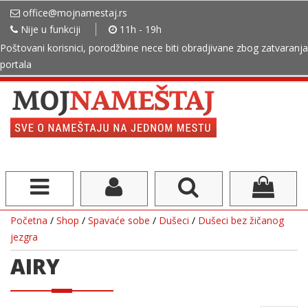
office@mojnamestaj.rs
Nije u funkciji
11h - 19h
Poštovani korisnici, porodžbine nece biti obradjivane zbog zatvaranja
portala
Početna
/
Shop
/
Spavaće sobe
/
Dušeci
/
Dušeci bez žičanog
jezgra
AIRY